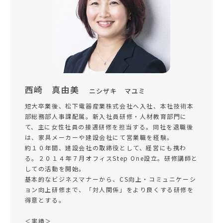
西崎 真由美
ニシザキ マユミ
短大卒業後、松下電器産業株式会社へ入社、本社技術本
部総務部人事課配属。新入社員研修・人材教育部門に
て、主に女性社員の接遇研修を担当する。同社を退職後
は、家具メーカーや建設会社にて営業職を経験。
約１０年間、建設会社の取締役として、経営にも携わ
る。２０１４年７月オフィスStep One設立。研修講師と
しての活動を開始。
基本的なビジネスマナーから、CS向上・コミュニケーシ
ョン向上研修まで、「対人関係」をより良くする研修を
得意とする。
＜実績＞