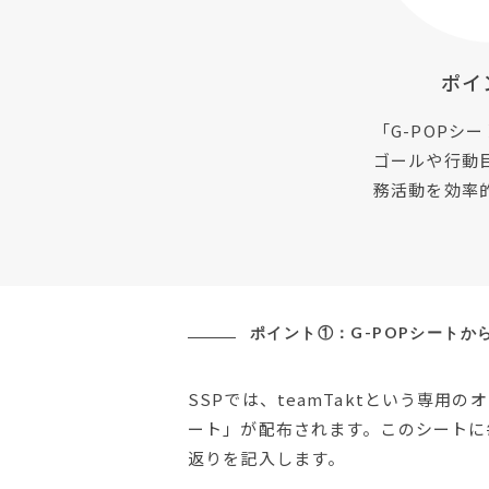
ポイ
「G-POPシ
ゴールや行動
務活動を効率
ポイント①：G-POPシートか
SSPでは、teamTaktという専用の
ート」が配布されます。このシートに
返りを記入します。