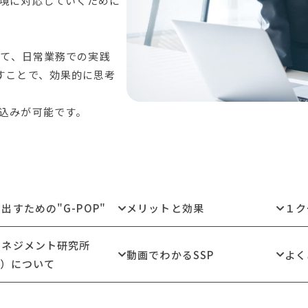
境に対応していくために
けて、日常業務での実践
すことで、効果的に思考
込みが可能です。
出すための"G-POP"
メリットと効果
１ク
マネジメント研究所
動画でわかるSSP
よく
I）について