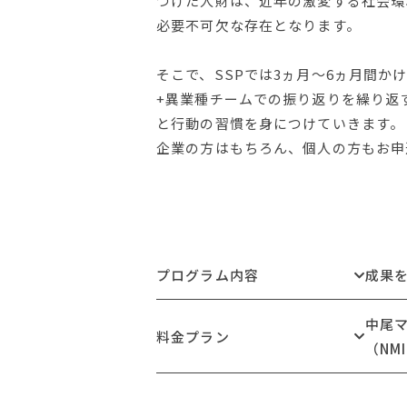
つけた人財は、近年の激変する社会環
必要不可欠な存在となります。
そこで、SSPでは3ヵ月～6ヵ月間か
+異業種チームでの振り返りを繰り返
と行動の習慣を身につけていきます。
企業の方はもちろん、個人の方もお申
プログラム内容
成果を
中尾
料金プラン
（NM