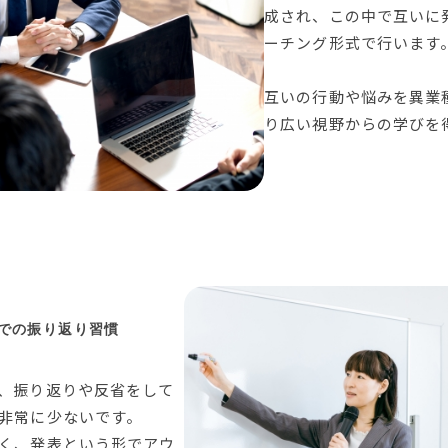
成され、この中で互いに
ーチング形式で行います
互いの行動や悩みを異業
り広い視野からの学びを
での振り返り習慣
、振り返りや反省をして
非常に少ないです。
く、発表という形でアウ