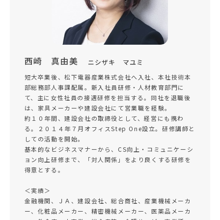
西崎 真由美
ニシザキ マユミ
短大卒業後、松下電器産業株式会社へ入社、本社技術本
部総務部人事課配属。新入社員研修・人材教育部門に
て、主に女性社員の接遇研修を担当する。同社を退職後
は、家具メーカーや建設会社にて営業職を経験。
約１０年間、建設会社の取締役として、経営にも携わ
る。２０１４年７月オフィスStep One設立。研修講師と
しての活動を開始。
基本的なビジネスマナーから、CS向上・コミュニケーシ
ョン向上研修まで、「対人関係」をより良くする研修を
得意とする。
＜実績＞
金融機関、ＪＡ、建設会社、総合商社、産業機械メーカ
ー、化粧品メーカー、精密機械メーカー、医薬品メーカ