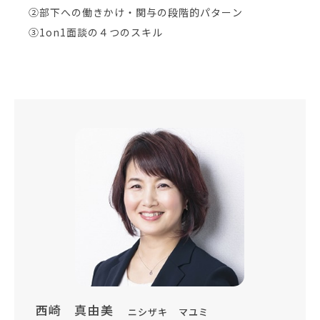
②部下への働きかけ・関与の段階的パターン
③1on1面談の４つのスキル​
西崎 真由美
ニシザキ マユミ