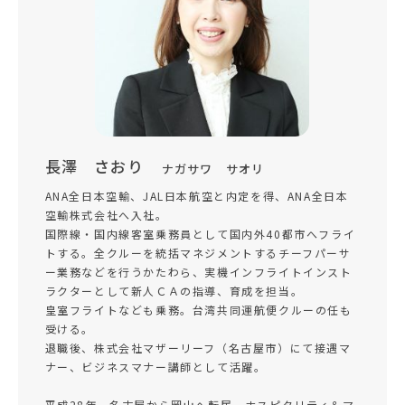
長澤 さおり
ナガサワ サオリ
ANA全日本空輸、JAL日本航空と内定を得、ANA全日本
空輸株式会社へ入社。
国際線・国内線客室乗務員として国内外40都市へフライ
トする。全クルーを統括マネジメントするチーフパーサ
ー業務などを行うかたわら、実機インフライトインスト
ラクターとして新人ＣＡの指導、育成を担当。
皇室フライトなども乗務。台湾共同運航便クルーの任も
受ける。
退職後、株式会社マザーリーフ（名古屋市）にて接遇マ
ナー、ビジネスマナー講師として活躍。
平成28年、名古屋から岡山へ転居、ホスピタリティ＆マ