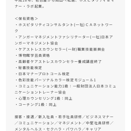
ナー・ラボ起業。
＜保有資格＞
・ホスピタリティコンサルタント(一社)ＣＡネットワー
ク
・アンガーマネジメントファシリテーター(一社)日本ア
ンガーマネジメント協会
・ケアストレスカウンセラー(一財)職業技能振興会
・博物館学芸員資格
・高齢者ケアストレスカウンセラー養成講座終了
・秘書技能検定
・日本マナープロトコール検定
・色彩技能パーソナルカラー検定モジュール1
・コミュニケーション能力1級：一般財団法人日本コミュ
ニケーショントレーナー協会
・心理カウンセリング1級：同上
・コーチング1級：同上
接客・接遇／新入社員・若手社員研修／ビジネスマナー
／コミュニケーション／マネジメント／中堅社員研修／
メンタルヘルス・セクハラ・パワハラ／キャリア