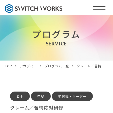
プログラム
SERVICE
TOP
アカデミー
プログラム一覧
クレーム／苦情応対研修
若手
中堅
監督職・リーダー
クレーム／苦情応対研修