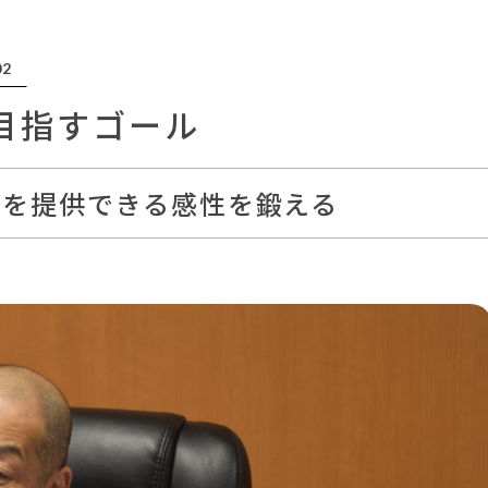
02
目指すゴール
のを提供できる感性を鍛える