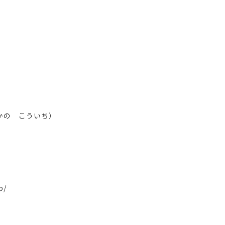
ふかの こういち）
p/