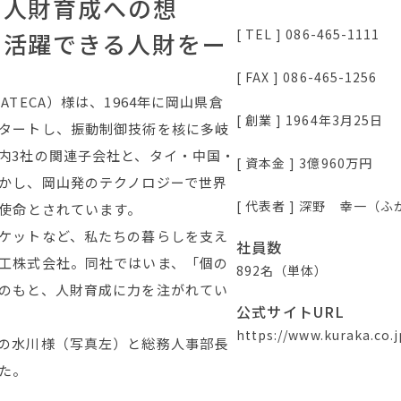
 人財育成への想
[ TEL ] 086-465-1111
活躍できる人財をー
[ FAX ] 086-465-1256
TECA）様は、1964年に岡山県倉
[ 創業 ] 1964年3月25日
タートし、振動制御技術を核に多岐
内3社の関連子会社と、タイ・中国・
[ 資本金 ] 3億960万円
かし、岡山発のテクノロジーで世界
[ 代表者 ] 深野 幸一（
を使命とされています。
ケットなど、私たちの暮らしを支え
社員数
工株式会社。同社ではいま、「個の
892名（単体）
のもと、人財育成に力を注がれてい
公式サイトURL
https://www.kuraka.co.j
の水川様（写真左）と総務人事部長
た。